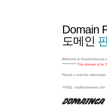
Domain 
도메인
판
Welcome to thephonehouse.
************
This domain is for S
Please e-mail the webmaster f
이메일:
csy@systempia.com