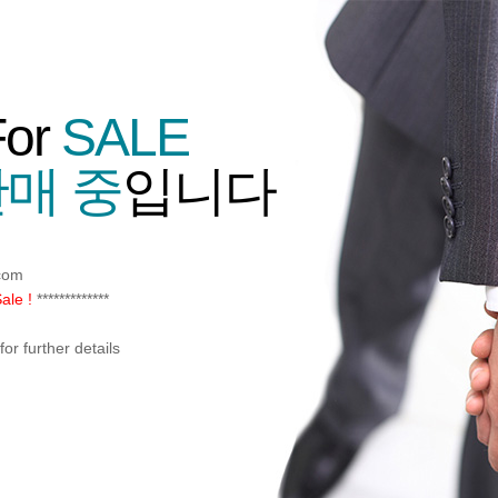
For
SALE
매 중
입니다
com
ale !
*************
or further details